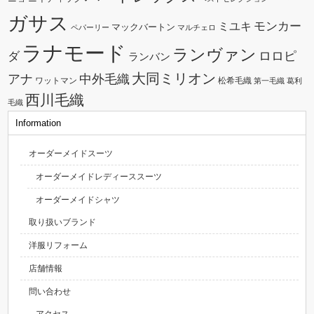
ガサス
モンカー
ミユキ
マックバートン
ペパーリー
マルチェロ
ラナモード
ランヴァン
ダ
ロロピ
ランバン
大同ミリオン
中外毛織
アナ
ワットマン
松希毛織
第一毛織
葛利
西川毛織
毛織
Information
オーダーメイドスーツ
オーダーメイドレディーススーツ
オーダーメイドシャツ
取り扱いブランド
洋服リフォーム
店舗情報
問い合わせ