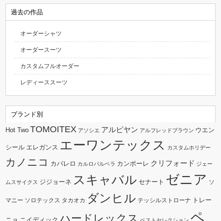
過去の作品
オーダーシャツ
オーダースーツ
カスタムフルオーダー
レディーススーツ
ブランド別
TOMOITEX
アルピヤン
Hot Two
ウエン
アソシエ
アルフレッドブラウン
エーワンテックス
シール
エレガンス
カスタムホリデー
カノニコ
クリフォード
カバレロ
カンポーレ
カルロバルベラ
ジェー
ゼニア
スキャバル
ジジョーネ
セナート
ソ
ムスサイクス
ダンヒル
トレー
マニー
ソロテックス
タカオカ
テッシルストローナ
ペ
ハードレックス
ニョ
ニイディック
ベストセレクション