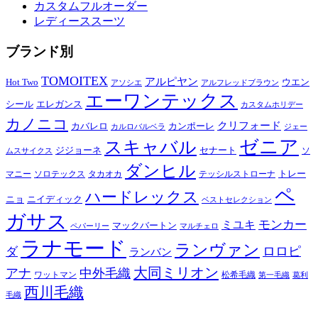
カスタムフルオーダー
レディーススーツ
ブランド別
TOMOITEX
アルピヤン
Hot Two
ウエン
アソシエ
アルフレッドブラウン
エーワンテックス
シール
エレガンス
カスタムホリデー
カノニコ
クリフォード
カバレロ
カンポーレ
カルロバルベラ
ジェー
ゼニア
スキャバル
ジジョーネ
セナート
ソ
ムスサイクス
ダンヒル
トレー
マニー
ソロテックス
タカオカ
テッシルストローナ
ペ
ハードレックス
ニョ
ニイディック
ベストセレクション
ガサス
モンカー
ミユキ
マックバートン
ペパーリー
マルチェロ
ラナモード
ランヴァン
ロロピ
ダ
ランバン
大同ミリオン
アナ
中外毛織
ワットマン
松希毛織
第一毛織
葛利
西川毛織
毛織