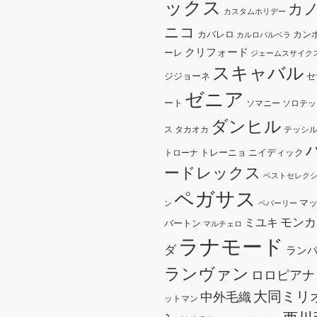
ックス
カ
カスタムホリデー
ニコ
カバレロ
カン
カルロバルベラ
クリフォード
ーレ
ジェームスサイク
スキャバル
ジジョーネ
セ
ゼニア
ート
ソマニー
ソロテッ
ダンヒル
ス
タカオカ
テッシ
トレーニョ
ニイディック
トローナ
ードレックス
ベストセレク
ペガサス
マ
ン
ペパーリー
モンカ
ミユキ
バートン
マルチェロ
ラナモード
ダ
ラン
ランヴァン
ロロピアナ
大同ミリ
中外毛織
ットマン