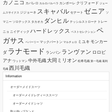
カノニコ
クリフォード
カバレロ
カンポーレ
カルロバルベラ
ジェー
ゼニア
スキャバル
ジジョーネ
セナート
ソ
ムスサイクス
ダンヒル
トレー
マニー
ソロテックス
タカオカ
テッシルストローナ
ペ
ハードレックス
ニョ
ニイディック
ベストセレクション
ガサス
モンカー
ミユキ
マックバートン
ペパーリー
マルチェロ
ラナモード
ランヴァン
ダ
ロロピ
ランバン
大同ミリオン
中外毛織
アナ
ワットマン
松希毛織
第一毛織
葛利
西川毛織
毛織
Information
オーダーメイドスーツ
オーダーメイドレディーススーツ
オーダーメイドシャツ
取り扱いブランド