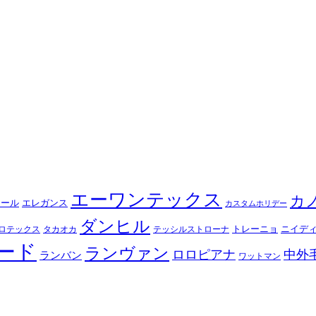
エーワンテックス
カ
シール
エレガンス
カスタムホリデー
ダンヒル
トレーニョ
ニイデ
ロテックス
タカオカ
テッシルストローナ
ード
ランヴァン
ロロピアナ
中外
ランバン
ワットマン