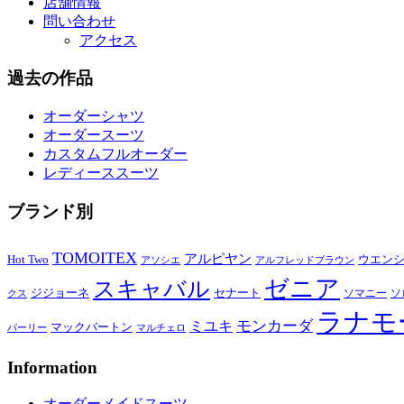
店舗情報
問い合わせ
アクセス
過去の作品
オーダーシャツ
オーダースーツ
カスタムフルオーダー
レディーススーツ
ブランド別
TOMOITEX
アルピヤン
Hot Two
ウエン
アソシエ
アルフレッドブラウン
ゼニア
スキャバル
ジジョーネ
セナート
ソマニー
ソ
クス
ラナモ
モンカーダ
ミユキ
マックバートン
パーリー
マルチェロ
Information
オーダーメイドスーツ