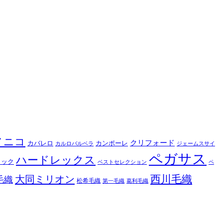
ノニコ
クリフォード
カバレロ
カンポーレ
カルロバルベラ
ジェームスサイ
ペガサス
ハードレックス
ィック
ベストセレクション
ペ
西川毛織
大同ミリオン
毛織
松希毛織
第一毛織
葛利毛織