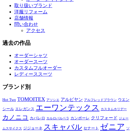
取り扱いブランド
洋服リフォーム
店舗情報
問い合わせ
アクセス
過去の作品
オーダーシャツ
オーダースーツ
カスタムフルオーダー
レディーススーツ
ブランド別
TOMOITEX
アルピヤン
Hot Two
ウエン
アソシエ
アルフレッドブラウン
エーワンテックス
シール
エレガンス
カスタムホリデー
カノニコ
クリフォード
カバレロ
カンポーレ
カルロバルベラ
ジェー
ゼニア
スキャバル
ジジョーネ
セナート
ソ
ムスサイクス