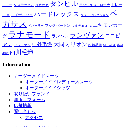
ダンヒル
トレー
マニー
ソロテックス
タカオカ
テッシルストローナ
ペ
ハードレックス
ニョ
ニイディック
ベストセレクション
ガサス
モンカー
ミユキ
マックバートン
ペパーリー
マルチェロ
ラナモード
ランヴァン
ロロピ
ダ
ランバン
大同ミリオン
アナ
中外毛織
ワットマン
松希毛織
第一毛織
葛利
西川毛織
毛織
Information
オーダーメイドスーツ
オーダーメイドレディーススーツ
オーダーメイドシャツ
取り扱いブランド
洋服リフォーム
店舗情報
問い合わせ
アクセス