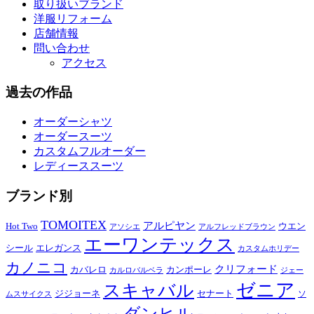
取り扱いブランド
洋服リフォーム
店舗情報
問い合わせ
アクセス
過去の作品
オーダーシャツ
オーダースーツ
カスタムフルオーダー
レディーススーツ
ブランド別
TOMOITEX
アルピヤン
Hot Two
ウエン
アソシエ
アルフレッドブラウン
エーワンテックス
シール
エレガンス
カスタムホリデー
カノニコ
クリフォード
カバレロ
カンポーレ
カルロバルベラ
ジェー
ゼニア
スキャバル
ジジョーネ
セナート
ソ
ムスサイクス
ダンヒル