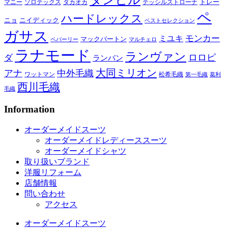
トレー
マニー
ソロテックス
タカオカ
テッシルストローナ
ペ
ハードレックス
ニョ
ニイディック
ベストセレクション
ガサス
モンカー
ミユキ
マックバートン
ペパーリー
マルチェロ
ラナモード
ランヴァン
ロロピ
ダ
ランバン
大同ミリオン
アナ
中外毛織
ワットマン
松希毛織
第一毛織
葛利
西川毛織
毛織
Information
オーダーメイドスーツ
オーダーメイドレディーススーツ
オーダーメイドシャツ
取り扱いブランド
洋服リフォーム
店舗情報
問い合わせ
アクセス
オーダーメイドスーツ