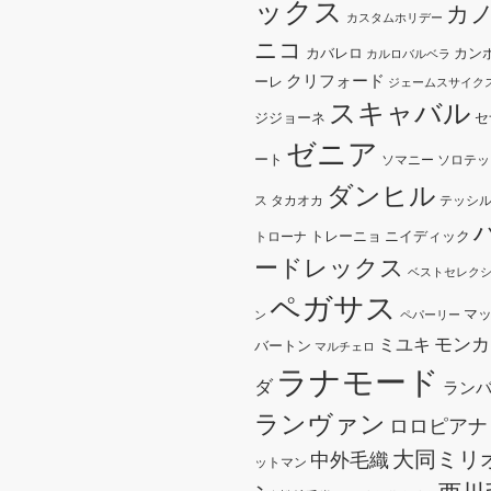
ックス
カ
カスタムホリデー
ニコ
カバレロ
カン
カルロバルベラ
クリフォード
ーレ
ジェームスサイク
スキャバル
ジジョーネ
セ
ゼニア
ート
ソマニー
ソロテッ
ダンヒル
ス
タカオカ
テッシ
トレーニョ
ニイディック
トローナ
ードレックス
ベストセレク
ペガサス
マ
ン
ペパーリー
モンカ
ミユキ
バートン
マルチェロ
ラナモード
ダ
ラン
ランヴァン
ロロピアナ
大同ミリ
中外毛織
ットマン