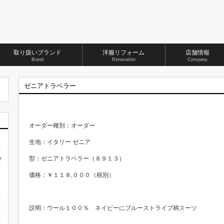
取り扱いブランド
洋服リフォーム
店舗情報
Brand
Renovation
Company
ゼニアトラベラー
オーダー種別：オーダー
生地：イタリー ゼニア
型：ゼニアトラベラー（８９１３）
ツ
価格：￥１１８,０００（税別）
説明：ウール１００％ ネイビーにブルーストライプ柄スーツ