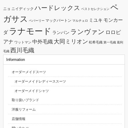
ペ
ハードレックス
ニョ
ニイディック
ベストセレクション
ガサス
モンカー
ミユキ
マックバートン
ペパーリー
マルチェロ
ラナモード
ランヴァン
ダ
ロロピ
ランバン
大同ミリオン
中外毛織
アナ
ワットマン
松希毛織
第一毛織
葛利
西川毛織
毛織
Information
オーダーメイドスーツ
オーダーメイドレディーススーツ
オーダーメイドシャツ
取り扱いブランド
洋服リフォーム
店舗情報