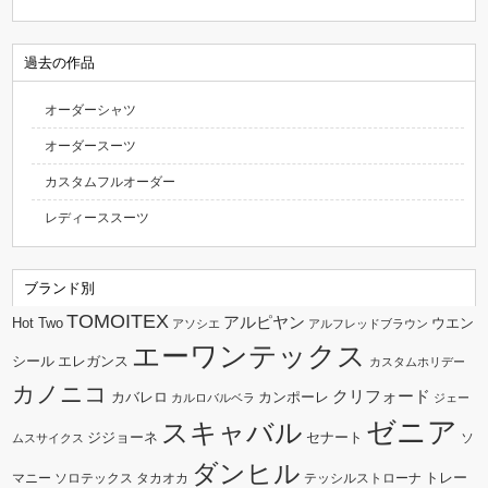
過去の作品
オーダーシャツ
オーダースーツ
カスタムフルオーダー
レディーススーツ
ブランド別
TOMOITEX
アルピヤン
Hot Two
ウエン
アソシエ
アルフレッドブラウン
エーワンテックス
シール
エレガンス
カスタムホリデー
カノニコ
クリフォード
カバレロ
カンポーレ
カルロバルベラ
ジェー
ゼニア
スキャバル
ジジョーネ
セナート
ソ
ムスサイクス
ダンヒル
トレー
マニー
ソロテックス
タカオカ
テッシルストローナ