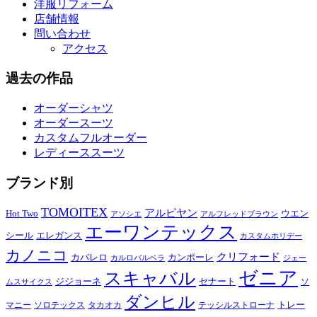
洋服リフォーム
店舗情報
問い合わせ
アクセス
過去の作品
オーダーシャツ
オーダースーツ
カスタムフルオーダー
レディーススーツ
ブランド別
TOMOITEX
アルピヤン
Hot Two
ウエン
アソシエ
アルフレッドブラウン
エーワンテックス
シール
エレガンス
カスタムホリデー
カノニコ
クリフォード
カバレロ
カンポーレ
カルロバルベラ
ジェー
ゼニア
スキャバル
ジジョーネ
セナート
ソ
ムスサイクス
ダンヒル
トレー
マニー
ソロテックス
タカオカ
テッシルストローナ