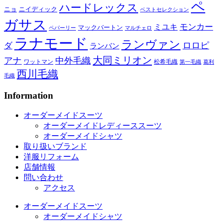
ペ
ハードレックス
ニョ
ニイディック
ベストセレクション
ガサス
モンカー
ミユキ
マックバートン
ペパーリー
マルチェロ
ラナモード
ランヴァン
ロロピ
ダ
ランバン
大同ミリオン
アナ
中外毛織
ワットマン
松希毛織
第一毛織
葛利
西川毛織
毛織
Information
オーダーメイドスーツ
オーダーメイドレディーススーツ
オーダーメイドシャツ
取り扱いブランド
洋服リフォーム
店舗情報
問い合わせ
アクセス
オーダーメイドスーツ
オーダーメイドシャツ