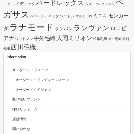
ペ
ハードレックス
ニョ
ニイディック
ベストセレクション
ガサス
モンカー
ミユキ
マックバートン
ペパーリー
マルチェロ
ラナモード
ランヴァン
ダ
ロロピ
ランバン
大同ミリオン
中外毛織
アナ
ワットマン
松希毛織
第一毛織
葛利
西川毛織
毛織
Information
オーダーメイドスーツ
オーダーメイドレディーススーツ
オーダーメイドシャツ
取り扱いブランド
洋服リフォーム
店舗情報
問い合わせ