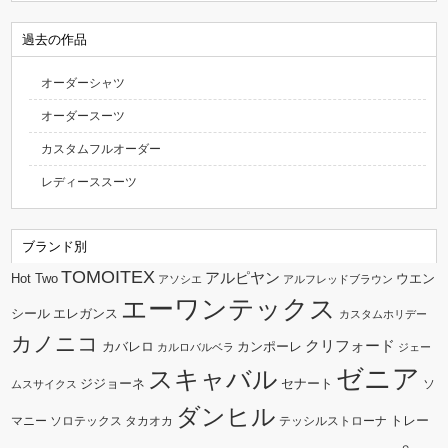
過去の作品
オーダーシャツ
オーダースーツ
カスタムフルオーダー
レディーススーツ
ブランド別
TOMOITEX
アルピヤン
Hot Two
ウエン
アソシエ
アルフレッドブラウン
エーワンテックス
シール
エレガンス
カスタムホリデー
カノニコ
クリフォード
カバレロ
カンポーレ
カルロバルベラ
ジェー
ゼニア
スキャバル
ジジョーネ
セナート
ソ
ムスサイクス
ダンヒル
トレー
マニー
ソロテックス
タカオカ
テッシルストローナ