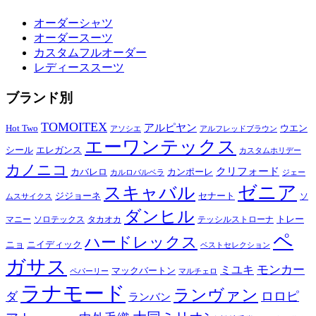
オーダーシャツ
オーダースーツ
カスタムフルオーダー
レディーススーツ
ブランド別
TOMOITEX
アルピヤン
Hot Two
ウエン
アソシエ
アルフレッドブラウン
エーワンテックス
シール
エレガンス
カスタムホリデー
カノニコ
クリフォード
カバレロ
カンポーレ
カルロバルベラ
ジェー
ゼニア
スキャバル
ジジョーネ
セナート
ソ
ムスサイクス
ダンヒル
トレー
マニー
ソロテックス
タカオカ
テッシルストローナ
ペ
ハードレックス
ニョ
ニイディック
ベストセレクション
ガサス
モンカー
ミユキ
マックバートン
ペパーリー
マルチェロ
ラナモード
ランヴァン
ロロピ
ダ
ランバン