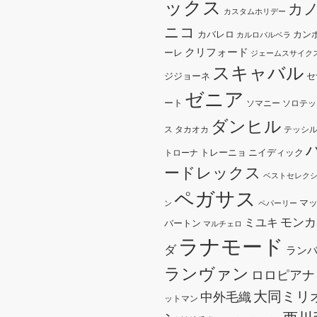
ックス
カ
カスタムホリデー
ニコ
カバレロ
カン
カルロバルベラ
クリフォード
ーレ
ジェームスサイク
スキャバル
ジジョーネ
セ
ゼニア
ート
ソマニー
ソロテッ
ダンヒル
ス
タカオカ
テッシ
トレーニョ
ニイディック
トローナ
ードレックス
ベストセレク
ペガサス
マ
ン
ペパーリー
モンカ
ミユキ
バートン
マルチェロ
ラナモード
ダ
ラン
ランヴァン
ロロピアナ
大同ミリ
中外毛織
ットマン