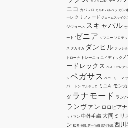
カスタムホリデー
ニコ
カバレロ
カン
カルロバルベラ
クリフォード
ーレ
ジェームスサイク
スキャバル
ジジョーネ
セ
ゼニア
ート
ソマニー
ソロテッ
ダンヒル
ス
タカオカ
テッシ
トレーニョ
ニイディック
トローナ
ードレックス
ベストセレク
ペガサス
マ
ン
ペパーリー
モンカ
ミユキ
バートン
マルチェロ
ラナモード
ダ
ラン
ランヴァン
ロロピアナ
大同ミリ
中外毛織
ットマン
西川
ン
松希毛織
第一毛織
葛利毛織