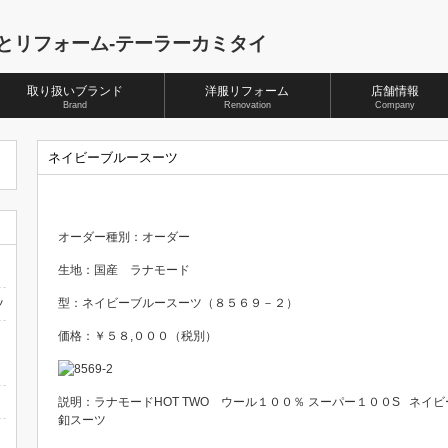
取り扱いブランド
洋服リフォーム
店舗情報
Brand
Renovation
Company
ネイビーブルースーツ
オーダー種別：オーダー
生地：国産 ラナモード
型：ネイビーブルースーツ（８５６９－２）
ツ
価格：￥５８,０００（税別）
説明：ラナモードHOT TWO ウール１００％ スーパー１００S ネ
釦スーツ