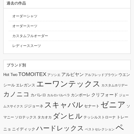
過去の作品
オーダーシャツ
オーダースーツ
カスタムフルオーダー
レディーススーツ
ブランド別
TOMOITEX
アルピヤン
Hot Two
ウエン
アソシエ
アルフレッドブラウン
エーワンテックス
シール
エレガンス
カスタムホリデー
カノニコ
クリフォード
カバレロ
カンポーレ
カルロバルベラ
ジェー
ゼニア
スキャバル
ジジョーネ
セナート
ソ
ムスサイクス
ダンヒル
トレー
マニー
ソロテックス
タカオカ
テッシルストローナ
ペ
ハードレックス
ニョ
ニイディック
ベストセレクション