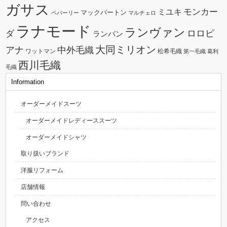
ガサス
モンカー
ミユキ
マックバートン
ペパーリー
マルチェロ
ラナモード
ランヴァン
ダ
ロロピ
ランバン
大同ミリオン
中外毛織
アナ
ワットマン
松希毛織
第一毛織
葛利
西川毛織
毛織
Information
オーダーメイドスーツ
オーダーメイドレディーススーツ
オーダーメイドシャツ
取り扱いブランド
洋服リフォーム
店舗情報
問い合わせ
アクセス