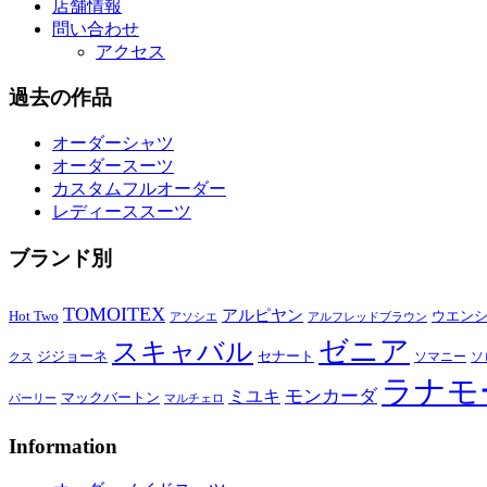
店舗情報
問い合わせ
アクセス
過去の作品
オーダーシャツ
オーダースーツ
カスタムフルオーダー
レディーススーツ
ブランド別
TOMOITEX
アルピヤン
Hot Two
ウエン
アソシエ
アルフレッドブラウン
ゼニア
スキャバル
ジジョーネ
セナート
ソマニー
ソ
クス
ラナモ
モンカーダ
ミユキ
マックバートン
パーリー
マルチェロ
Information