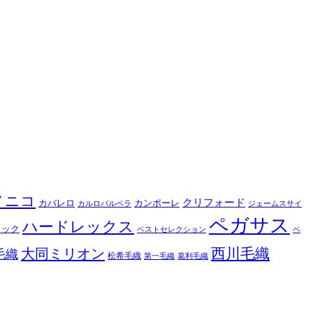
ノニコ
クリフォード
カバレロ
カンポーレ
カルロバルベラ
ジェームスサイ
ペガサス
ハードレックス
ィック
ベストセレクション
ペ
西川毛織
大同ミリオン
毛織
松希毛織
第一毛織
葛利毛織