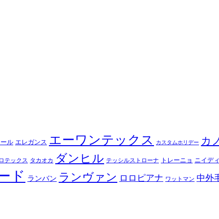
エーワンテックス
カ
シール
エレガンス
カスタムホリデー
ダンヒル
トレーニョ
ニイデ
ロテックス
タカオカ
テッシルストローナ
ード
ランヴァン
ロロピアナ
中外
ランバン
ワットマン