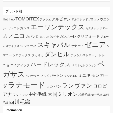
ブランド別
TOMOITEX
アルピヤン
Hot Two
ウエン
アソシエ
アルフレッドブラウン
エーワンテックス
シール
エレガンス
カスタムホリデー
カノニコ
クリフォード
カバレロ
カンポーレ
カルロバルベラ
ジェー
ゼニア
スキャバル
ジジョーネ
セナート
ソ
ムスサイクス
ダンヒル
トレー
マニー
ソロテックス
タカオカ
テッシルストローナ
ペ
ハードレックス
ニョ
ニイディック
ベストセレクション
ガサス
モンカー
ミユキ
マックバートン
ペパーリー
マルチェロ
ラナモード
ランヴァン
ダ
ロロピ
ランバン
大同ミリオン
中外毛織
アナ
ワットマン
松希毛織
第一毛織
葛利
西川毛織
毛織
Information