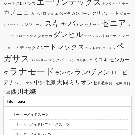
エーワンテックス
シール
エレガンス
カスタムホリデー
カノニコ
クリフォード
カバレロ
カンポーレ
カルロバルベラ
ジェー
ゼニア
スキャバル
ジジョーネ
セナート
ソ
ムスサイクス
ダンヒル
トレー
マニー
ソロテックス
タカオカ
テッシルストローナ
ペ
ハードレックス
ニョ
ニイディック
ベストセレクション
ガサス
モンカー
ミユキ
マックバートン
ペパーリー
マルチェロ
ラナモード
ランヴァン
ダ
ロロピ
ランバン
大同ミリオン
中外毛織
アナ
ワットマン
松希毛織
第一毛織
葛利
西川毛織
毛織
Information
オーダーメイドスーツ
オーダーメイドレディーススーツ
オーダーメイドシャツ