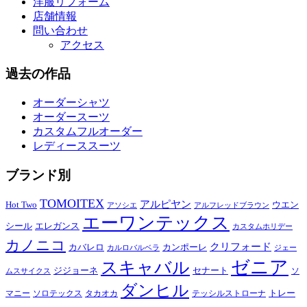
洋服リフォーム
店舗情報
問い合わせ
アクセス
過去の作品
オーダーシャツ
オーダースーツ
カスタムフルオーダー
レディーススーツ
ブランド別
TOMOITEX
アルピヤン
Hot Two
ウエン
アソシエ
アルフレッドブラウン
エーワンテックス
シール
エレガンス
カスタムホリデー
カノニコ
クリフォード
カバレロ
カンポーレ
カルロバルベラ
ジェー
ゼニア
スキャバル
ジジョーネ
セナート
ソ
ムスサイクス
ダンヒル
トレー
マニー
ソロテックス
タカオカ
テッシルストローナ