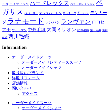
ペ
ハードレックス
ニョ
ニイディック
ベストセレクション
ガサス
モンカー
ミユキ
マックバートン
ペパーリー
マルチェロ
ラナモード
ランヴァン
ロロピ
ダ
ランバン
大同ミリオン
アナ
中外毛織
ワットマン
松希毛織
第一毛織
葛利
西川毛織
毛織
Information
オーダーメイドスーツ
オーダーメイドレディーススーツ
オーダーメイドシャツ
取り扱いブランド
洋服リフォーム
店舗情報
問い合わせ
アクセス
オーダーメイドスーツ
オーダーメイドシャツ