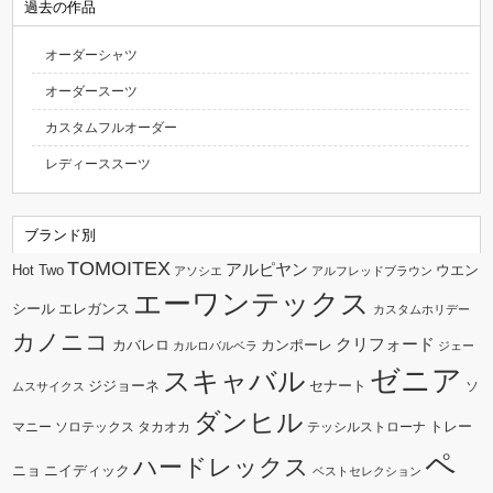
過去の作品
オーダーシャツ
オーダースーツ
カスタムフルオーダー
レディーススーツ
ブランド別
TOMOITEX
アルピヤン
Hot Two
ウエン
アソシエ
アルフレッドブラウン
エーワンテックス
シール
エレガンス
カスタムホリデー
カノニコ
クリフォード
カバレロ
カンポーレ
カルロバルベラ
ジェー
ゼニア
スキャバル
ジジョーネ
セナート
ソ
ムスサイクス
ダンヒル
トレー
マニー
ソロテックス
タカオカ
テッシルストローナ
ペ
ハードレックス
ニョ
ニイディック
ベストセレクション