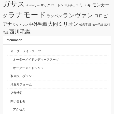
ガサス
モンカー
ミユキ
マックバートン
ペパーリー
マルチェロ
ラナモード
ランヴァン
ダ
ロロピ
ランバン
大同ミリオン
中外毛織
アナ
ワットマン
松希毛織
第一毛織
葛利
西川毛織
毛織
Information
オーダーメイドスーツ
オーダーメイドレディーススーツ
オーダーメイドシャツ
取り扱いブランド
洋服リフォーム
店舗情報
問い合わせ
アクセス