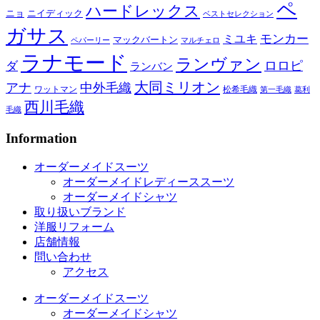
ペ
ハードレックス
ニョ
ニイディック
ベストセレクション
ガサス
モンカー
ミユキ
マックバートン
ペパーリー
マルチェロ
ラナモード
ランヴァン
ロロピ
ダ
ランバン
大同ミリオン
アナ
中外毛織
ワットマン
松希毛織
第一毛織
葛利
西川毛織
毛織
Information
オーダーメイドスーツ
オーダーメイドレディーススーツ
オーダーメイドシャツ
取り扱いブランド
洋服リフォーム
店舗情報
問い合わせ
アクセス
オーダーメイドスーツ
オーダーメイドシャツ