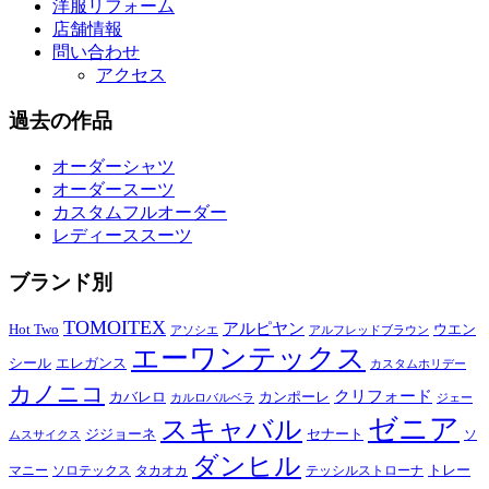
洋服リフォーム
店舗情報
問い合わせ
アクセス
過去の作品
オーダーシャツ
オーダースーツ
カスタムフルオーダー
レディーススーツ
ブランド別
TOMOITEX
アルピヤン
Hot Two
ウエン
アソシエ
アルフレッドブラウン
エーワンテックス
シール
エレガンス
カスタムホリデー
カノニコ
クリフォード
カバレロ
カンポーレ
カルロバルベラ
ジェー
ゼニア
スキャバル
ジジョーネ
セナート
ソ
ムスサイクス
ダンヒル
トレー
マニー
ソロテックス
タカオカ
テッシルストローナ