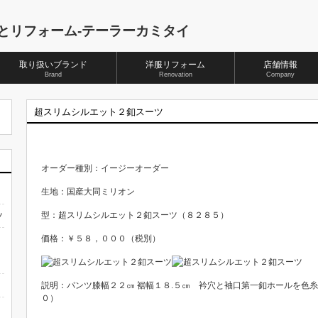
取り扱いブランド
洋服リフォーム
店舗情報
Brand
Renovation
Company
超スリムシルエット２釦スーツ
オーダー種別：イージーオーダー
生地：国産大同ミリオン
型：超スリムシルエット２釦スーツ（８２８５）
ツ
価格：￥５８，０００（税別）
説明：パンツ膝幅２２㎝ 裾幅１８.５㎝ 衿穴と袖口第一釦ホールを色
０）