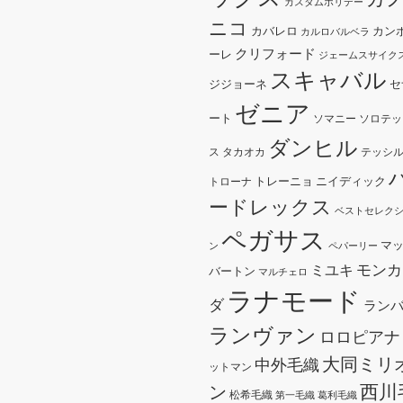
カスタムホリデー
ニコ
カバレロ
カン
カルロバルベラ
クリフォード
ーレ
ジェームスサイク
スキャバル
ジジョーネ
セ
ゼニア
ート
ソマニー
ソロテッ
ダンヒル
ス
タカオカ
テッシ
トレーニョ
ニイディック
トローナ
ードレックス
ベストセレク
ペガサス
マ
ン
ペパーリー
モンカ
ミユキ
バートン
マルチェロ
ラナモード
ダ
ラン
ランヴァン
ロロピアナ
大同ミリ
中外毛織
ットマン
西川
ン
松希毛織
第一毛織
葛利毛織