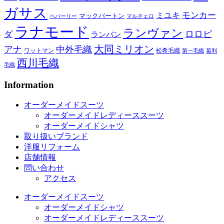
ガサス
モンカー
ミユキ
マックバートン
ペパーリー
マルチェロ
ラナモード
ランヴァン
ロロピ
ダ
ランバン
大同ミリオン
アナ
中外毛織
ワットマン
松希毛織
第一毛織
葛利
西川毛織
毛織
Information
オーダーメイドスーツ
オーダーメイドレディーススーツ
オーダーメイドシャツ
取り扱いブランド
洋服リフォーム
店舗情報
問い合わせ
アクセス
オーダーメイドスーツ
オーダーメイドシャツ
オーダーメイドレディーススーツ