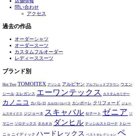
店舗情報
問い合わせ
アクセス
過去の作品
オーダーシャツ
オーダースーツ
カスタムフルオーダー
レディーススーツ
ブランド別
TOMOITEX
アルピヤン
Hot Two
ウエン
アソシエ
アルフレッドブラウン
エーワンテックス
シール
エレガンス
カスタムホリデー
カノニコ
クリフォード
カバレロ
カンポーレ
カルロバルベラ
ジェー
ゼニア
スキャバル
ジジョーネ
セナート
ソ
ムスサイクス
ダンヒル
トレー
マニー
ソロテックス
タカオカ
テッシルストローナ
ペ
ハードレックス
ニョ
ニイディック
ベストセレクション