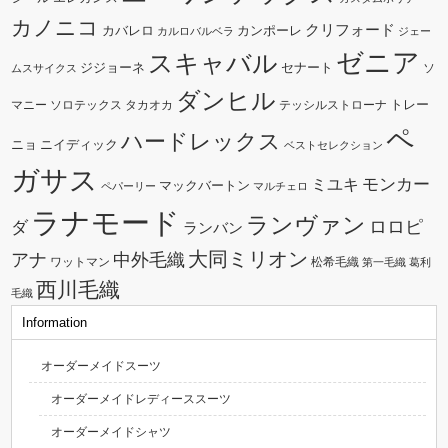
カノニコ
クリフォード
カバレロ
カンポーレ
カルロバルベラ
ジェー
ゼニア
スキャバル
ジジョーネ
セナート
ソ
ムスサイクス
ダンヒル
トレー
マニー
ソロテックス
タカオカ
テッシルストローナ
ペ
ハードレックス
ニョ
ニイディック
ベストセレクション
ガサス
モンカー
ミユキ
マックバートン
ペパーリー
マルチェロ
ラナモード
ランヴァン
ダ
ロロピ
ランバン
大同ミリオン
中外毛織
アナ
ワットマン
松希毛織
第一毛織
葛利
西川毛織
毛織
Information
オーダーメイドスーツ
オーダーメイドレディーススーツ
オーダーメイドシャツ