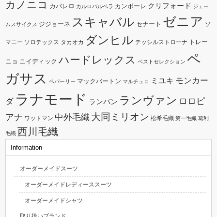
カノニコ
クリフォード
カバレロ
カンポーレ
カルロバルベラ
ジェー
ゼニア
スキャバル
ジジョーネ
セナート
ソ
ムスサイクス
ダンヒル
トレー
マニー
ソロテックス
タカオカ
テッシルストローナ
ペ
ハードレックス
ニョ
ニイディック
ベストセレクション
ガサス
モンカー
ミユキ
マックバートン
ペパーリー
マルチェロ
ラナモード
ランヴァン
ダ
ロロピ
ランバン
大同ミリオン
中外毛織
アナ
ワットマン
松希毛織
第一毛織
葛利
西川毛織
毛織
Information
オーダーメイドスーツ
オーダーメイドレディーススーツ
オーダーメイドシャツ
取り扱いブランド