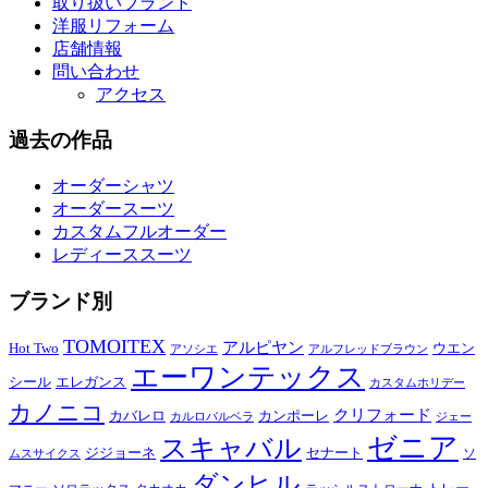
取り扱いブランド
洋服リフォーム
店舗情報
問い合わせ
アクセス
過去の作品
オーダーシャツ
オーダースーツ
カスタムフルオーダー
レディーススーツ
ブランド別
TOMOITEX
アルピヤン
Hot Two
ウエン
アソシエ
アルフレッドブラウン
エーワンテックス
シール
エレガンス
カスタムホリデー
カノニコ
クリフォード
カバレロ
カンポーレ
カルロバルベラ
ジェー
ゼニア
スキャバル
ジジョーネ
セナート
ソ
ムスサイクス
ダンヒル