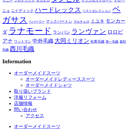
トレー
マニー
ソロテックス
タカオカ
テッシルストローナ
ペ
ハードレックス
ニョ
ニイディック
ベストセレクション
ガサス
モンカー
ミユキ
マックバートン
ペパーリー
マルチェロ
ラナモード
ランヴァン
ロロピ
ダ
ランバン
大同ミリオン
アナ
中外毛織
ワットマン
松希毛織
第一毛織
葛利
西川毛織
毛織
Information
オーダーメイドスーツ
オーダーメイドレディーススーツ
オーダーメイドシャツ
取り扱いブランド
洋服リフォーム
店舗情報
問い合わせ
アクセス
オーダーメイドスーツ