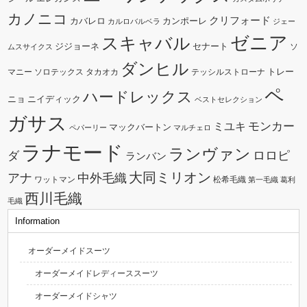
カノニコ
クリフォード
カバレロ
カンポーレ
カルロバルベラ
ジェー
ゼニア
スキャバル
ジジョーネ
セナート
ソ
ムスサイクス
ダンヒル
トレー
マニー
ソロテックス
タカオカ
テッシルストローナ
ペ
ハードレックス
ニョ
ニイディック
ベストセレクション
ガサス
モンカー
ミユキ
マックバートン
ペパーリー
マルチェロ
ラナモード
ランヴァン
ダ
ロロピ
ランバン
大同ミリオン
中外毛織
アナ
ワットマン
松希毛織
第一毛織
葛利
西川毛織
毛織
Information
オーダーメイドスーツ
オーダーメイドレディーススーツ
オーダーメイドシャツ