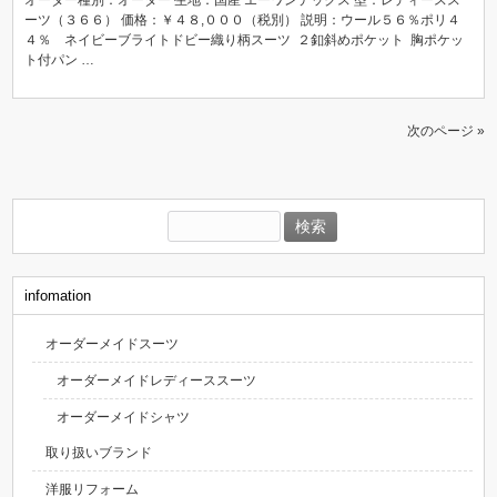
オーダー種別：オーダー 生地：国産 エーワンテックス 型：レディースス
ーツ（３６６） 価格：￥４８,０００（税別） 説明：ウール５６％ポリ４
４％ ネイビーブライトドビー織り柄スーツ ２釦斜めポケット 胸ポケッ
ト付パン …
次のページ »
検
索:
infomation
オーダーメイドスーツ
オーダーメイドレディーススーツ
オーダーメイドシャツ
取り扱いブランド
洋服リフォーム