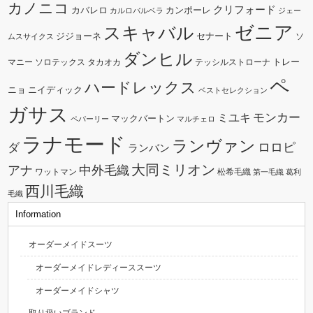
カノニコ
クリフォード
カバレロ
カンポーレ
カルロバルベラ
ジェー
ゼニア
スキャバル
ジジョーネ
セナート
ソ
ムスサイクス
ダンヒル
トレー
マニー
ソロテックス
タカオカ
テッシルストローナ
ペ
ハードレックス
ニョ
ニイディック
ベストセレクション
ガサス
モンカー
ミユキ
マックバートン
ペパーリー
マルチェロ
ラナモード
ランヴァン
ダ
ロロピ
ランバン
大同ミリオン
中外毛織
アナ
ワットマン
松希毛織
第一毛織
葛利
西川毛織
毛織
Information
オーダーメイドスーツ
オーダーメイドレディーススーツ
オーダーメイドシャツ