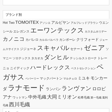
ブランド別
TOMOITEX
アルピヤン
Hot Two
ウエン
アソシエ
アルフレッドブラウン
エーワンテックス
シール
エレガンス
カスタムホリデー
カノニコ
クリフォード
カバレロ
カンポーレ
カルロバルベラ
ジェー
ゼニア
スキャバル
ジジョーネ
セナート
ソ
ムスサイクス
ダンヒル
トレー
マニー
ソロテックス
タカオカ
テッシルストローナ
ペ
ハードレックス
ニョ
ニイディック
ベストセレクション
ガサス
モンカー
ミユキ
マックバートン
ペパーリー
マルチェロ
ラナモード
ランヴァン
ダ
ロロピ
ランバン
大同ミリオン
中外毛織
アナ
ワットマン
松希毛織
第一毛織
葛利
西川毛織
毛織