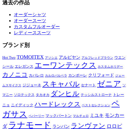
過去の作品
オーダーシャツ
オーダースーツ
カスタムフルオーダー
レディーススーツ
ブランド別
TOMOITEX
アルピヤン
Hot Two
ウエン
アソシエ
アルフレッドブラウン
エーワンテックス
シール
エレガンス
カスタムホリデー
カノニコ
クリフォード
カバレロ
カンポーレ
カルロバルベラ
ジェー
ゼニア
スキャバル
ジジョーネ
セナート
ソ
ムスサイクス
ダンヒル
トレー
マニー
ソロテックス
タカオカ
テッシルストローナ
ペ
ハードレックス
ニョ
ニイディック
ベストセレクション
ガサス
モンカー
ミユキ
マックバートン
ペパーリー
マルチェロ
ラナモード
ランヴァン
ロロピ
ダ
ランバン